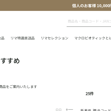
個人のお客様 10,
食品
リマ特選直送品
リマセレクション
マクロビオティックと
おすすめ
商品をご案内いたします
25
件
新着順
商品コー