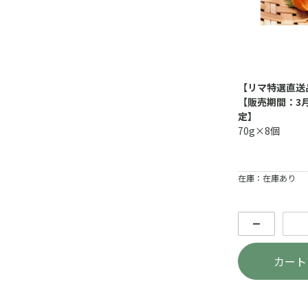
【リマ特選直送
【販売期間：3月
定】
70g×8個
在庫：在庫あり
－
カート