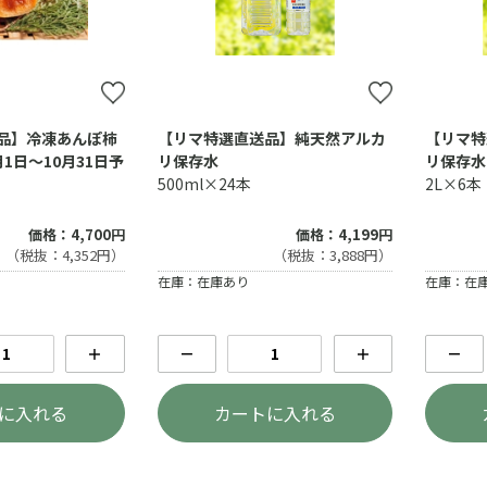
品】冷凍あんぽ柿
【リマ特選直送品】純天然アルカ
【リマ特
1日～10月31日予
リ保存水
リ保存水
500ml×24本
2L×6本
価格：4,700円
価格：4,199円
（税抜：4,352円）
（税抜：3,888円）
在庫：在庫あり
在庫：在
＋
－
＋
－
に入れる
カートに入れる