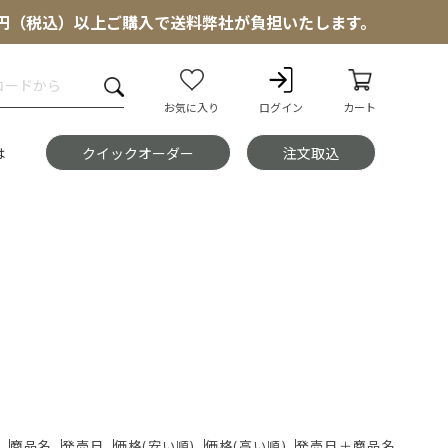
000円（税込）以上ご購入で送料弊社が負担いたします。
お気に入り
ログイン
カート
は
クイックオーダー
注文取込
ド
商品名
発売日
価格(安い順)
価格(高い順)
発売日＋商品名