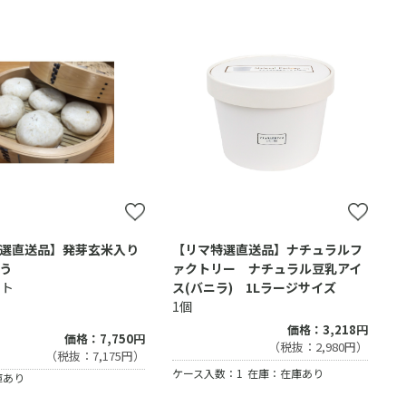
選直送品】発芽玄米入り
【リマ特選直送品】ナチュラルフ
う
ァクトリー ナチュラル豆乳アイ
ット
ス(バニラ) 1Lラージサイズ
1個
価格：3,218円
価格：7,750円
（税抜：2,980円）
（税抜：7,175円）
ケース入数：1
在庫：在庫あり
庫あり