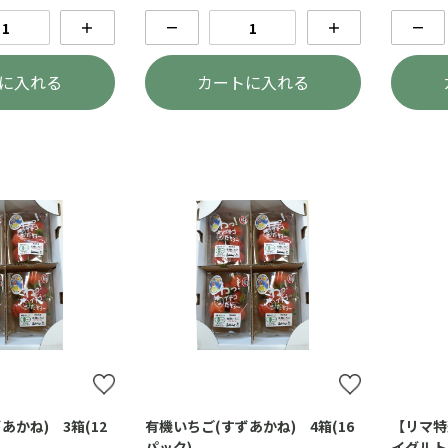
＋
－
＋
－
に入れる
カートに入れる
あかね) 3箱(12
有機いちご(すずあかね) 4箱(16
【リマ特
パック)
イグルト