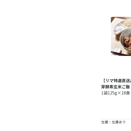
【リマ特選直送
芽酵素玄米ご飯
1袋125g×18食
在庫：在庫あり