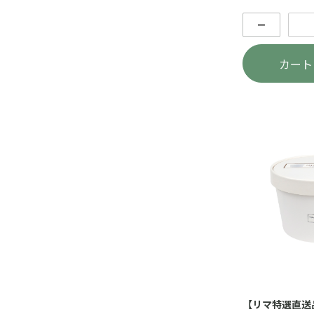
－
カート
【リマ特選直送