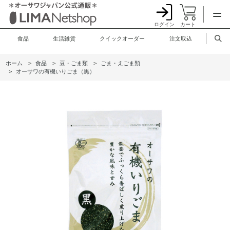
ログイン
カート
食品
生活雑貨
クイックオーダー
注文取込
ホーム
>
食品
>
豆・ごま類
>
ごま・えごま類
>
オーサワの有機いりごま（黒）