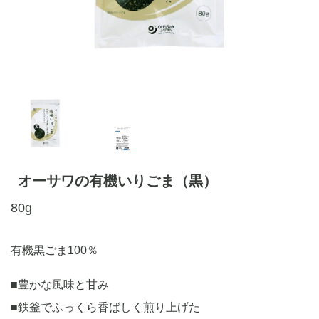
オーサワの有機いりごま（黒）
80g
有機黒ごま100％
■豊かな風味と甘み
■鉄釜でふっくら香ばしく煎り上げた