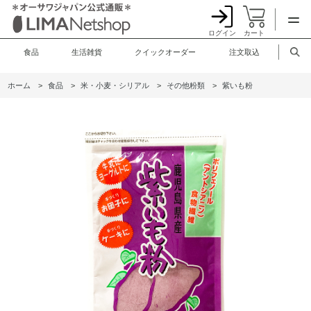
ログイン
カート
食品
生活雑貨
クイックオーダー
注文取込
ホーム
>
食品
>
米・小麦・シリアル
>
その他粉類
>
紫いも粉