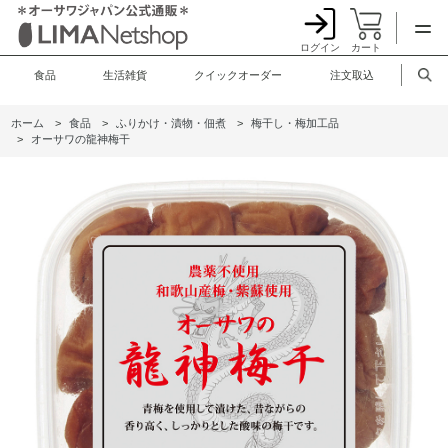
ログイン
カート
食品
生活雑貨
クイックオーダー
注文取込
ホーム
>
食品
>
ふりかけ・漬物・佃煮
>
梅干し・梅加工品
>
オーサワの龍神梅干