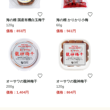
海の精 国産有機白玉梅干
海の精 かりかり小梅
120g
60g
価格：853円
価格：561円
オーサワの龍神梅干
オーサワの龍神梅干
200g
120g
価格：1,404円
価格：864円