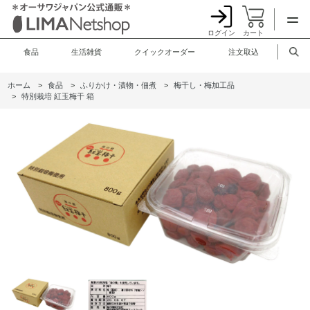
ログイン
カート
食品
生活雑貨
クイックオーダー
注文取込
ホーム
>
食品
>
ふりかけ・漬物・佃煮
>
梅干し・梅加工品
>
特別栽培 紅玉梅干 箱