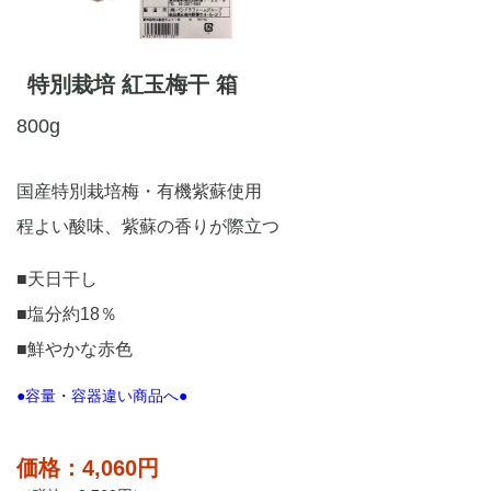
特別栽培 紅玉梅干 箱
800g
国産特別栽培梅・有機紫蘇使用
程よい酸味、紫蘇の香りが際立つ
■天日干し
■塩分約18％
■鮮やかな赤色
●容量・容器違い商品へ●
価格：4,060円