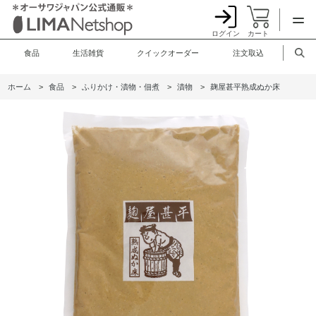
ログイン
カート
食品
生活雑貨
クイックオーダー
注文取込
ホーム
>
食品
>
ふりかけ・漬物・佃煮
>
漬物
>
麹屋甚平熟成ぬか床