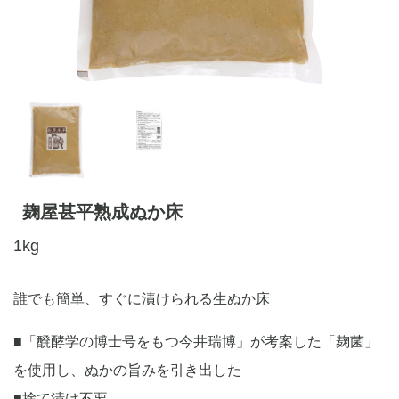
麹屋甚平熟成ぬか床
1kg
誰でも簡単、すぐに漬けられる生ぬか床
■「醗酵学の博士号をもつ今井瑞博」が考案した「麹菌」
を使用し、ぬかの旨みを引き出した
■捨て漬け不要