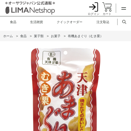
ログイン
カート
食品
生活雑貨
クイックオーダー
注文取込
ホーム
>
食品
>
菓子類
>
お菓子
>
有機あまぐり（むき栗）