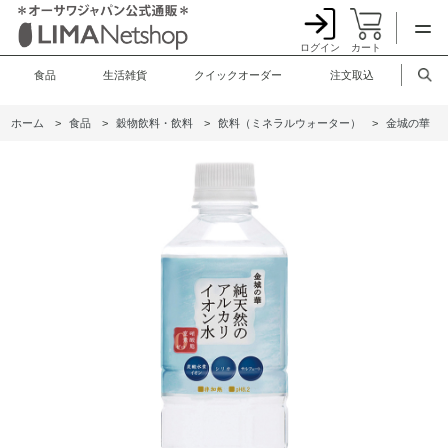
ログイン
カート
食品
生活雑貨
クイックオーダー
注文取込
ホーム
>
食品
>
穀物飲料・飲料
>
飲料（ミネラルウォーター）
>
金城の華