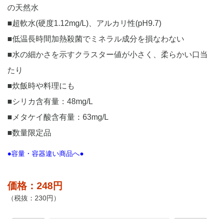
の天然水
■超軟水(硬度1.12mg/L)、アルカリ性(pH9.7)
■低温長時間加熱殺菌でミネラル成分を損なわない
■水の細かさを示すクラスター値が小さく、柔らかい口当
たり
■炊飯時や料理にも
■シリカ含有量：48mg/L
■メタケイ酸含有量：63mg/L
■数量限定品
●容量・容器違い商品へ●
価格：248円
（税抜：230円）