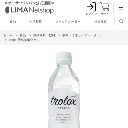
ログイン
カート
食品
生活雑貨
クイックオーダー
注文取込
ホーム
>
食品
>
穀物飲料・飲料
>
飲料（ミネラルウォーター）
>
trolox(天然抗酸化水)