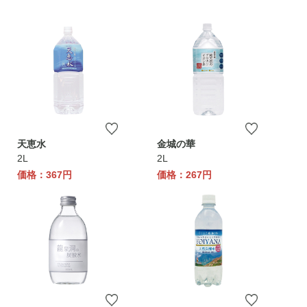
天恵水
金城の華
2L
2L
価格：367円
価格：267円