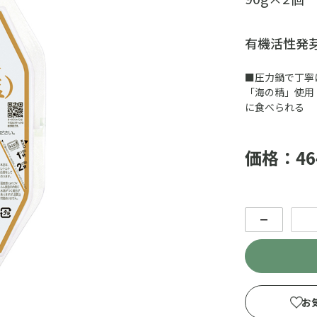
有機活性発
■圧力鍋で丁寧
「海の精」使用
に食べられる
価格：46
－
お