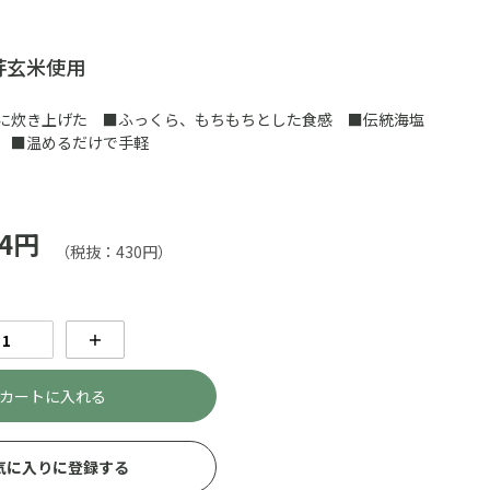
芽玄米使用
に炊き上げた ■ふっくら、もちもちとした食感 ■伝統海塩
 ■温めるだけで手軽
4円
（税抜：430円）
＋
カートに入れる
気に入りに登録する