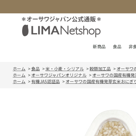
新商品
食品
非
ホーム
>
食品
>
米・小麦・シリアル
>
穀類加工品
>
オーサワ
ホーム
>
オーサワジャパンオリジナル
>
オーサワの国産有機発
ホーム
>
有機JAS認証品
>
オーサワの国産有機発芽玄米おにぎり