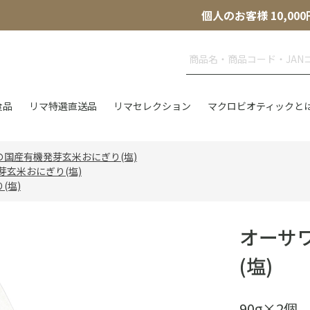
個人のお客様 10,
食品
リマ特選直送品
リマセレクション
マクロビオティックと
の国産有機発芽玄米おにぎり(塩)
芽玄米おにぎり(塩)
(塩)
オーサ
(塩)
90g×2個