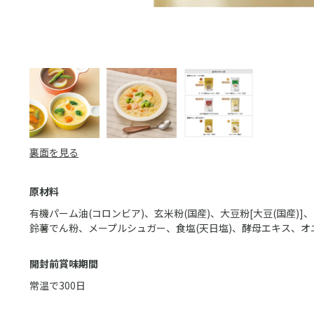
裏面を見る
原材料
有機パーム油(コロンビア)、玄米粉(国産)、大豆粉[大豆(国産)]
鈴薯でん粉、メープルシュガー、食塩(天日塩)、酵母エキス、オ
開封前賞味期間
常温で300日