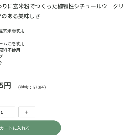
わりに玄米粉でつくった植物性シチュールウ クリ
クのある美味しさ
産玄米粉使用
ーム油を使用
原料不使用
プ
分
5円
（税抜：570円）
＋
カートに入れる