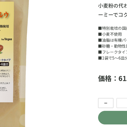
小麦粉の代
ーミーでコ
■特別栽培の国
■小麦不使用
■油脂は有機パ
■砂糖・動物性
■フレークタイ
■1袋で5～6皿
価格：61
－