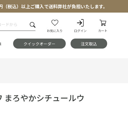
000円（税込）以上ご購入で送料弊社が負担いたします。
お気に入り
ログイン
カート
は
クイックオーダー
注文取込
ワ まろやかシチュールウ