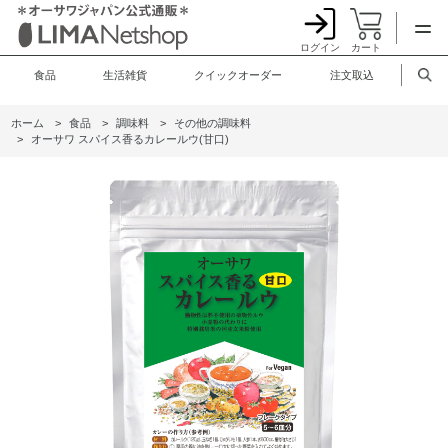
ログイン
カート
食品
生活雑貨
クイックオーダー
注文取込
ホーム
>
食品
>
調味料
>
その他の調味料
>
オーサワ スパイス香るカレールウ(甘口)