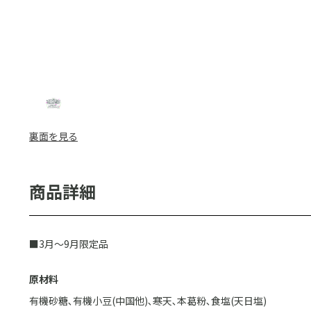
裏面を見る
■3月～9月限定品
原材料
有機砂糖､有機小豆(中国他)､寒天､本葛粉､食塩(天日塩)