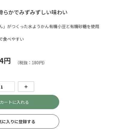
 滑らかでみずみずしい味わい
ん」がつくった水ようかん有機小豆と有機砂糖を使用
で食べやすい
4円
（税抜：180円）
＋
カートに入れる
気に入りに登録する