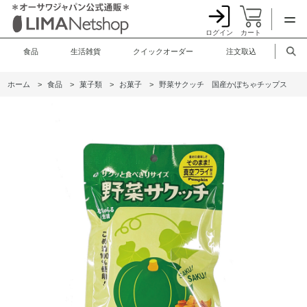
ログイン
カート
食品
生活雑貨
クイックオーダー
注文取込
ホーム
>
食品
>
菓子類
>
お菓子
>
野菜サクッチ 国産かぼちゃチップス