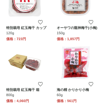
特別栽培 紅玉梅干 カップ
オーサワの龍神梅干(小梅)
120g
150g
価格：723円
価格：1,857円
特別栽培 紅玉梅干 箱
海の精 かりかり小梅
800g
60g
価格：4,060円
価格：561円