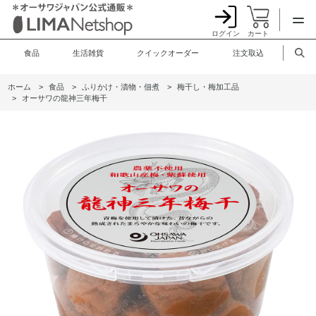
ログイン
カート
食品
生活雑貨
クイックオーダー
注文取込
ホーム
>
食品
>
ふりかけ・漬物・佃煮
>
梅干し・梅加工品
>
オーサワの龍神三年梅干