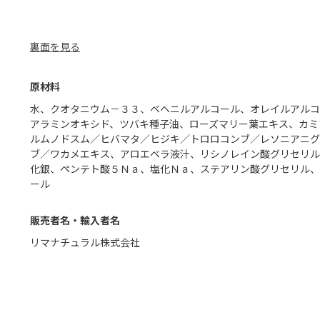
裏面を見る
原材料
水、クオタニウム－３３、ベヘニルアルコール、オレイルアルコ
アラミンオキシド、ツバキ種子油、ローズマリー葉エキス、カミ
ルムノドスム／ヒバマタ／ヒジキ／トロロコンブ／レソニアニグ
ブ／ワカメエキス、アロエベラ液汁、リシノレイン酸グリセリル
化銀、ペンテト酸５Ｎａ、塩化Ｎａ、ステアリン酸グリセリル、
ール
販売者名・輸入者名
リマナチュラル株式会社