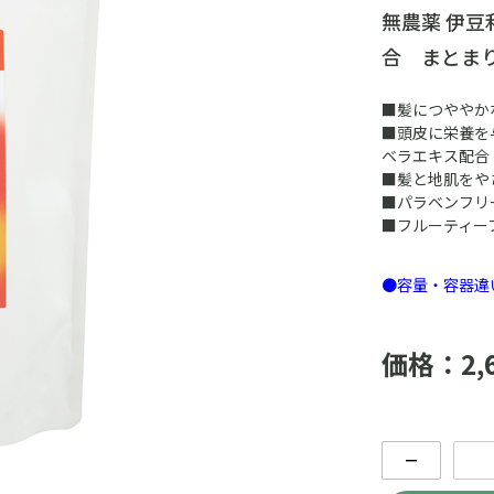
無農薬 伊
合 まとま
■髪につややか
■頭皮に栄養を
ベラエキス配合
■髪と地肌をや
■パラベンフリ
■フルーティー
●容量・容器違
価格：2,
－