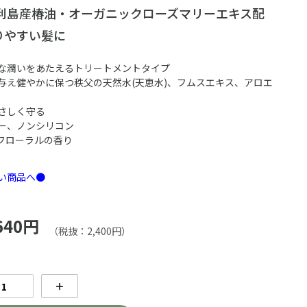
豆利島産椿油・オーガニックローズマリーエキス配
りやすい髪に
な潤いをあたえるトリートメントタイプ
与え健やかに保つ秩父の天然水(天恵水)、フムスエキス、アロエ
さしく守る
ー、ノンシリコン
フローラルの香り
い商品へ●
640円
（税抜：2,400円）
＋