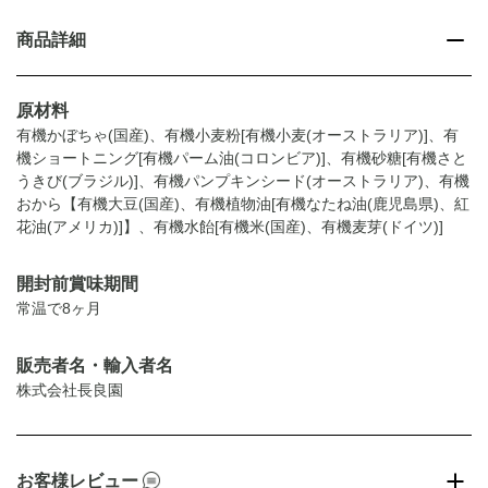
商品詳細
原材料
有機かぼちゃ(国産)、有機小麦粉[有機小麦(オーストラリア)]、有
機ショートニング[有機パーム油(コロンビア)]、有機砂糖[有機さと
うきび(ブラジル)]、有機パンプキンシード(オーストラリア)、有機
おから【有機大豆(国産)、有機植物油[有機なたね油(鹿児島県)、紅
花油(アメリカ)]】、有機水飴[有機米(国産)、有機麦芽(ドイツ)]
開封前賞味期間
常温で8ヶ月
販売者名・輸入者名
株式会社長良園
お客様レビュー