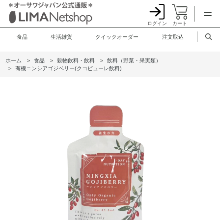
ログイン
カート
食品
生活雑貨
クイックオーダー
注文取込
ホーム
>
食品
>
穀物飲料・飲料
>
飲料（野菜・果実類）
>
有機ニンシアゴジベリー(クコピューレ飲料)