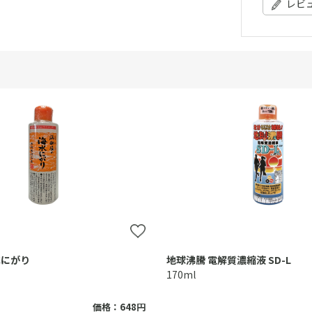
レビ
水にがり
地球沸騰 電解質濃縮液 SD-L
170ml
価格：648円