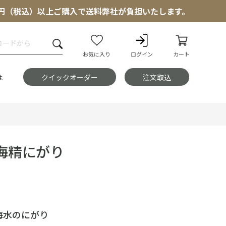
000円（税込）以上ご購入で送料弊社が負担いたします。
お気に入り
ログイン
カート
は
クイックオーダー
注文取込
海精にがり
海水のにがり