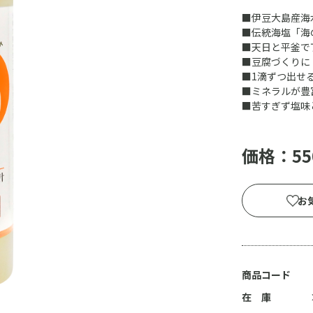
■伊豆大島産海
■伝統海塩「海
■天日と平釜で
■豆腐づくりに
■1滴ずつ出せ
■ミネラルが豊
■苦すぎず塩味
価格：55
お
商品コード
在 庫