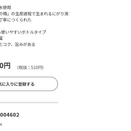
水使用
の精」の生産過程で生まれるにがり液
丁寧につくられた
る使いやすいボトルタイプ
富
とコク、旨みがある
0円
（税抜：510円）
気に入りに登録する
004602
×