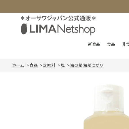
新商品
食品
非
ホーム
>
食品
>
調味料
>
塩
>
海の精 海精にがり