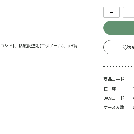
－
ルコシド]、粘度調整剤(エタノール)、pH調
お
商品コード
在 庫
JANコード
ケース入数