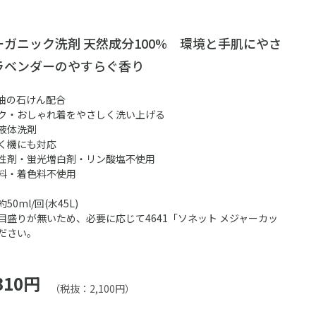
ガニック洗剤 天然成分100% 環境と手肌にやさ
ラベンダーのやすらぐ香り
油の石けん配合
ク・おしゃれ着をやさしく洗い上げる
液体洗剤
く機にも対応
性剤・蛍光増白剤・リン酸塩不使用
料・着色料不使用
0ml/回(水45L)
目盛りが無いため、必要に応じて4641「ソネット メジャーカッ
ださい。
310円
（税抜：2,100円）