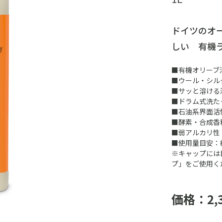
ドイツのオー
しい 有機
■有機オリーブ
■ウール・シル
■サッと溶ける
■ドラム式洗た
■石油系界面活
■酵素・合成香
■弱アルカリ性
■使用量目安：約5
※キャップには
プ」をご使用く
価格：2,