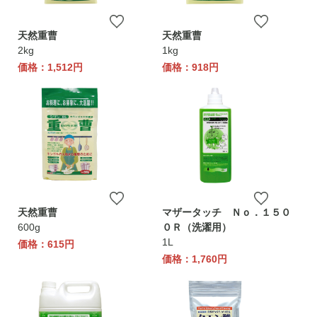
天然重曹
天然重曹
2kg
1kg
価格：1,512円
価格：918円
天然重曹
マザータッチ Ｎｏ．１５０
600g
０Ｒ（洗濯用）
1L
価格：615円
価格：1,760円