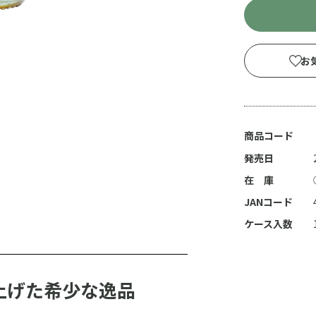
お
商品コード
発売日
在 庫
JANコード
ケース入数
上げた希少な逸品