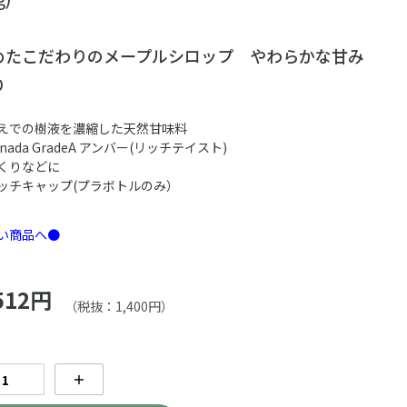
めたこだわりのメープルシロップ やわらかな甘み
り
えでの樹液を濃縮した天然甘味料
ada GradeA アンバー(リッチテイスト)
くりなどに
ッチキャップ(プラボトルのみ）
い商品へ●
512円
（税抜：1,400円）
＋