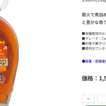
薪火で煮詰
と豊かな香
■有機栽培のか
■グレード：Can
■料理や菓子づ
■便利なワンタ
●容量・容器違
価格：1,
－