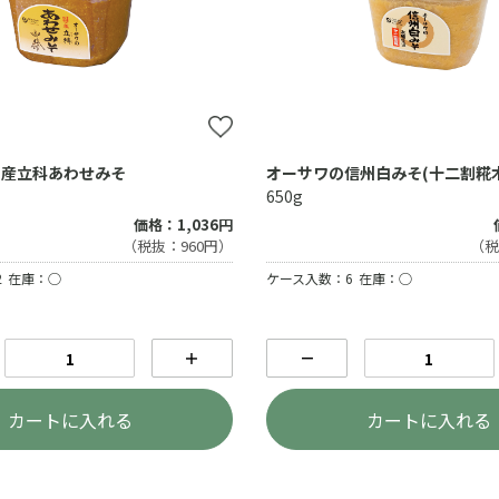
国産立科あわせみそ
オーサワの信州白みそ(十二割糀
650g
価格：1,036円
（税抜：960円）
（税
2
在庫：○
ケース入数：6
在庫：○
＋
－
カートに入れる
カートに入れる