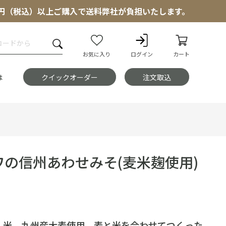
000円（税込）以上ご購入で送料弊社が負担いたします。
お気に入り
ログイン
カート
は
クイックオーダー
注文取込
ワの信州あわせみそ(麦米麹使用)
・米、九州産大麦使用 麦と米を合わせてつくった