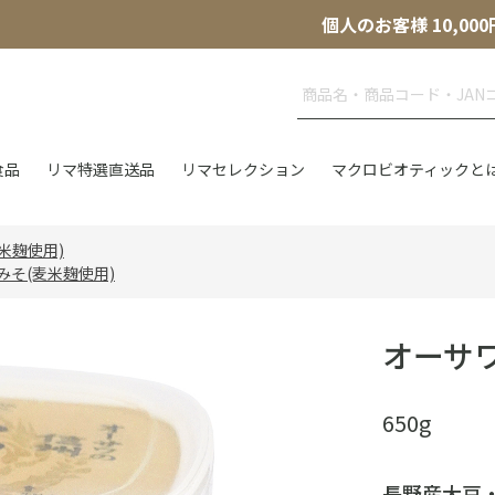
個人のお客様 10,
食品
リマ特選直送品
リマセレクション
マクロビオティックと
米麹使用)
そ(麦米麹使用)
オーサ
650g
長野産大豆