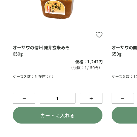
オーサワの信州 発芽玄米みそ
オーサワの
650g
650g
価格：1,242円
（税抜：1,150円）
ケース入数：6
在庫：○
ケース入数：1
－
＋
－
カートに入れる