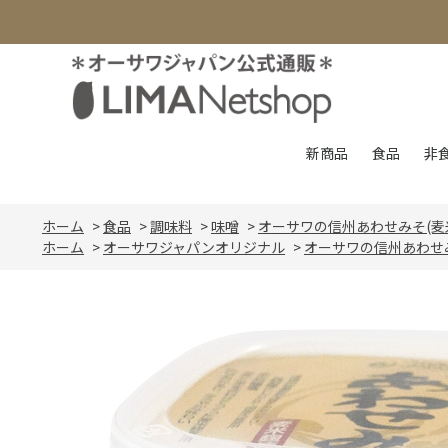
新商品
食品
非
ホーム
>
食品
>
調味料
>
味噌
>
オーサワの信州あわせみそ(麦
ホーム
>
オーサワジャパンオリジナル
>
オーサワの信州あわせみ