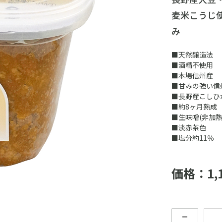
麦米こうじ
み
■天然醸造法
■酒精不使用
■本場信州産
■甘みの強い信
■長野産こしひ
■約8ヶ月熟成
■生味噌(非加熱
■淡赤茶色
■塩分約11％
価格：1,
－