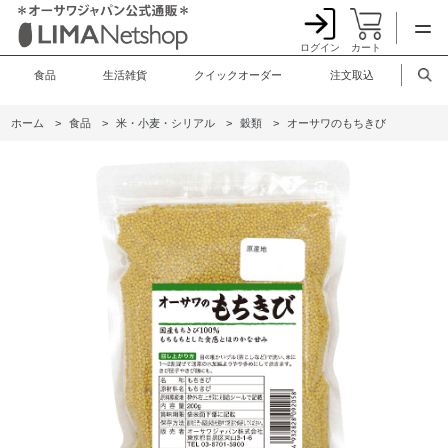
ログイン
カート
食品
生活雑貨
クイックオーダー
注文取込
ホーム
>
食品
>
米・小麦・シリアル
>
穀類
>
オーサワのもちきび