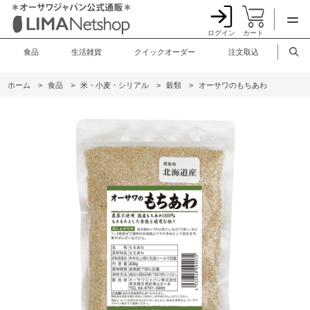
ログイン
カート
食品
生活雑貨
クイックオーダー
注文取込
ホーム
>
食品
>
米・小麦・シリアル
>
穀類
>
オーサワのもちあわ