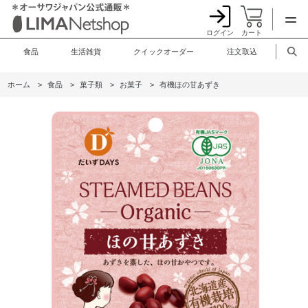
ログイン
カート
食品
生活雑貨
クイックオーダー
注文取込
ホーム
>
食品
>
菓子類
>
お菓子
>
有機ほの甘あずき