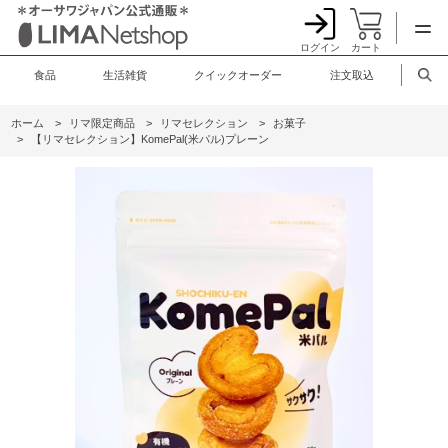
ログイン
カート
食品
生活雑貨
クイックオーダー
注文取込
ホーム
>
リマ限定商品
>
リマセレクション
>
お菓子
>
【リマセレクション】KomePal(米パル)プレーン