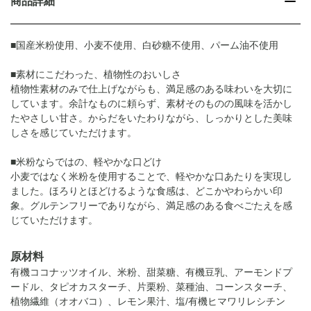
商品詳細
■国産米粉使用、小麦不使用、白砂糖不使用、パーム油不使用
■素材にこだわった、植物性のおいしさ
植物性素材のみで仕上げながらも、満足感のある味わいを大切に
しています。余計なものに頼らず、素材そのものの風味を活かし
たやさしい甘さ。からだをいたわりながら、しっかりとした美味
しさを感じていただけます。
■米粉ならではの、軽やかな口どけ
小麦ではなく米粉を使用することで、軽やかな口あたりを実現し
ました。ほろりとほどけるような食感は、どこかやわらかい印
象。グルテンフリーでありながら、満足感のある食べごたえを感
じていただけます。
原材料
有機ココナッツオイル、米粉、甜菜糖、有機豆乳、アーモンドプ
ードル、タピオカスターチ、片栗粉、菜種油、コーンスターチ、
植物繊維（オオバコ）、レモン果汁、塩/有機ヒマワリレシチン