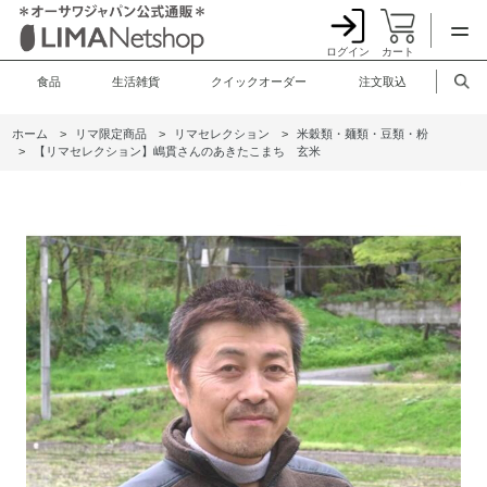
ログイン
カート
食品
生活雑貨
クイックオーダー
注文取込
ホーム
>
リマ限定商品
>
リマセレクション
>
米穀類・麺類・豆類・粉
>
【リマセレクション】嶋貫さんのあきたこまち 玄米