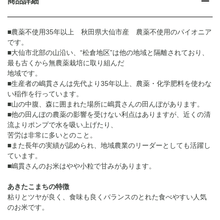
商品詳細
■農薬不使用35年以上 秋田県大仙市産 農薬不使用のパイオニア
です。
■大仙市北部の山沿い、“松倉地区”は他の地域と隔離されており、
最も古くから無農薬栽培に取り組んだ
地域です。
■生産者の嶋貫さんは先代より35年以上、農薬・化学肥料を使わな
い稲作を行っています。
■山の中腹、森に囲まれた場所に嶋貫さんの田んぼがあります。
■他の田んぼの農薬の影響を受けない利点はありますが、近くの清
流よりポンプで水を吸い上げたり、
苦労は非常に多いとのこと。
■また長年の実績が認められ、地域農業のリーダーとしても活躍し
ています。
■嶋貫さんのお米はやや小粒で甘みがあります。
あきたこまちの特徴
粘りとツヤが良く、食味も良くバランスのとれた食べやすい人気
のお米です。