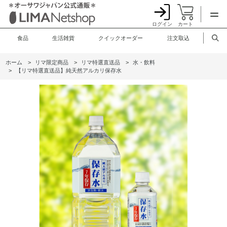
ログイン
カート
食品
生活雑貨
クイックオーダー
注文取込
ホーム
>
リマ限定商品
>
リマ特選直送品
>
水・飲料
>
【リマ特選直送品】純天然アルカリ保存水