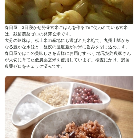
春日屋 3日寝かせ発芽玄米ごはんを作るのに使われている玄米
は、残留農薬ゼロの発芽玄米です。
大分の玖珠は、献上米の産地にも選ばれた米処で、九州山脈から
なる豊かな水源と、昼夜の温度差がお米に旨みを閉じ込めます。
春日屋ではこの美味しさを皆様にお届けすべく 地元契約農家さん
が大切に育てた低農薬玄米を使用しています。検査にかけ、残留
農薬ゼロをチェック済みです。