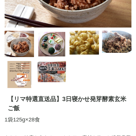
【リマ特選直送品】3日寝かせ発芽酵素玄米
ご飯
1袋125g×28食