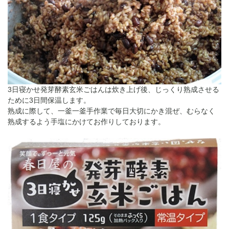
3日寝かせ発芽酵素玄米ごはんは炊き上げ後、じっくり熟成させる
ために3日間保温します。
熟成に際して、一釜一釜手作業で毎日大切にかき混ぜ、むらなく
熟成するよう手塩にかけてお作りしております。