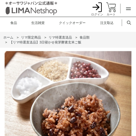
ログイン
カート
食品
生活雑貨
クイックオーダー
注文取込
ホーム
>
リマ限定商品
>
リマ特選直送品
>
食品類
>
【リマ特選直送品】3日寝かせ発芽酵素玄米ご飯