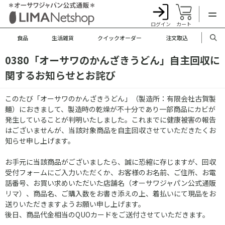
ログイン
カート
食品
生活雑貨
クイックオーダー
注文取込
0380「オーサワのかんざきうどん」自主回収に
関するお知らせとお詫び
このたび「オーサワのかんざきうどん」（製造所：有限会社古賀製
麺）におきまして、製造時の乾燥が不十分であり一部商品にカビが
発生していることが判明いたしました。これまでに健康被害の報告
はございませんが、当該対象商品を自主回収させていただきたくお
知らせ申し上げます。
お手元に当該商品がございましたら、誠に恐縮に存じますが、回収
受付フォームにご入力いただくか、お客様のお名前、ご住所、お電
話番号、お買い求めいただいた店舗名（オーサワジャパン公式通販
リマ）、商品名、ご購入数をお書き添えの上、着払いにて現品をお
送りいただきますようお願い申し上げます。
後日、商品代金相当のQUOカードをご送付させていただきます。