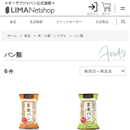
ログイン
カート
食品
生活雑貨
クイックオーダー
注文取込
ホーム
>
食品
>
米・小麦・シリアル
>
パン類
パン類
6
件