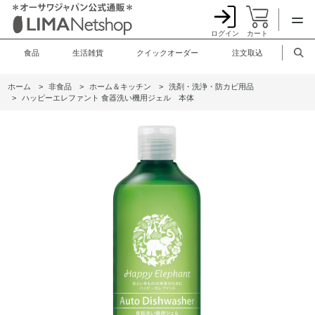
ログイン
カート
食品
生活雑貨
クイックオーダー
注文取込
ホーム
>
非食品
>
ホーム＆キッチン
>
洗剤・洗浄・防カビ用品
>
ハッピーエレファント 食器洗い機用ジェル 本体