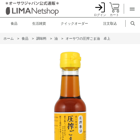
ログイン
カート
食品
生活雑貨
クイックオーダー
注文取込
ホーム
>
食品
>
調味料
>
油
>
オーサワの圧搾ごま油 卓上