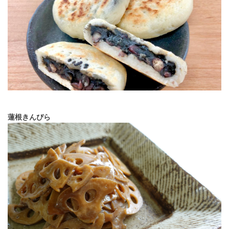
蓮根きんぴら