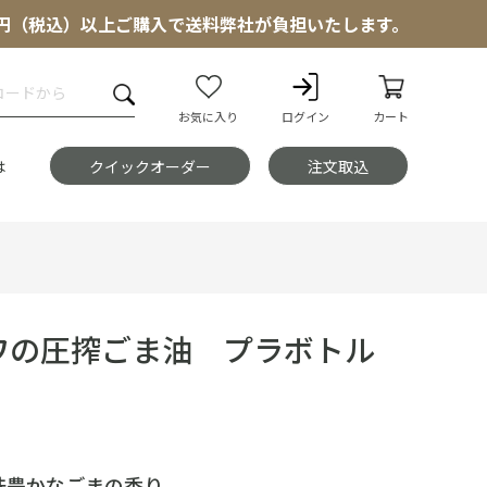
000円（税込）以上ご購入で送料弊社が負担いたします。
お気に入り
ログイン
カート
は
クイックオーダー
注文取込
ワの圧搾ごま油 プラボトル
味豊かなごまの香り