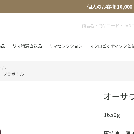
個人のお客様 10,
食品
リマ特選直送品
リマセレクション
マクロビオティックと
トル
 プラボトル
オーサ
1650g
圧搾法 風