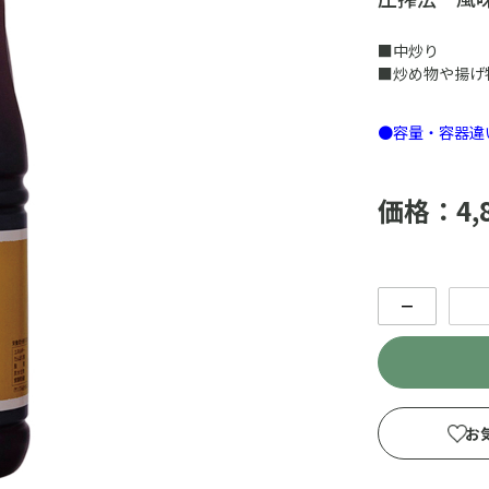
■中炒り
■炒め物や揚げ
●容量・容器違
価格：4,
－
お