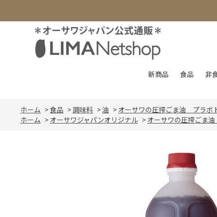
新商品
食品
非
ホーム
>
食品
>
調味料
>
油
>
オーサワの圧搾ごま油 プラボ
ホーム
>
オーサワジャパンオリジナル
>
オーサワの圧搾ごま油