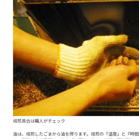
焙煎具合は職人がチェック
油は、焙煎したごまから油を搾ります。焙煎の『温度』と『時間