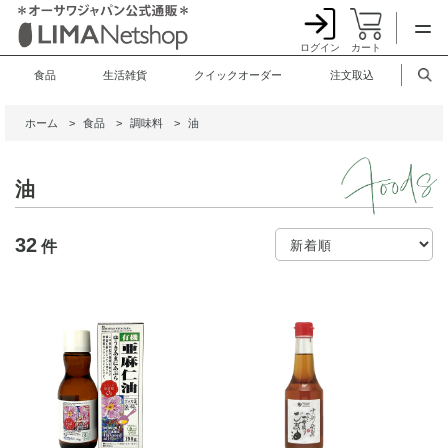
ログイン
カート
食品
生活雑貨
クイックオーダー
注文取込
ホーム
>
食品
>
調味料
>
油
油
32
件