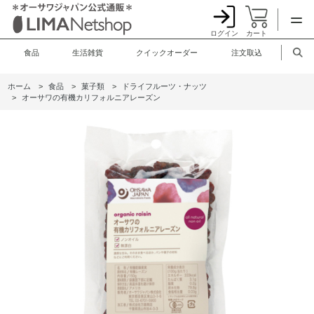
ログイン
カート
食品
生活雑貨
クイックオーダー
注文取込
ホーム
>
食品
>
菓子類
>
ドライフルーツ・ナッツ
>
オーサワの有機カリフォルニアレーズン