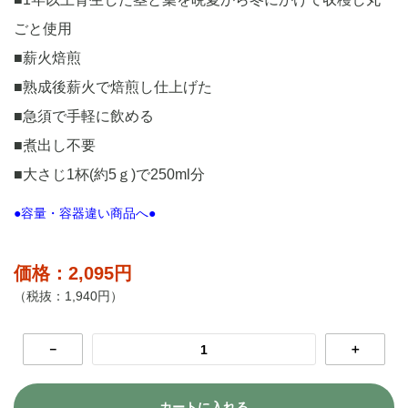
ごと使用
■薪火焙煎
■熟成後薪火で焙煎し仕上げた
■急須で手軽に飲める
■煮出し不要
■大さじ1杯(約5ｇ)で250ml分
●容量・容器違い商品へ●
価格：2,095円
（税抜：1,940円）
－
＋
カートに入れる