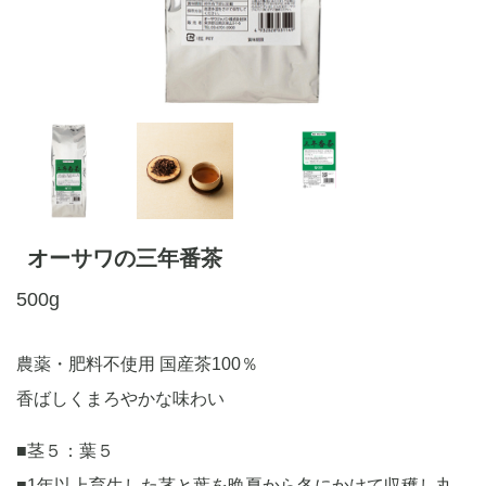
オーサワの三年番茶
500g
農薬・肥料不使用 国産茶100％
香ばしくまろやかな味わい
■茎５：葉５
■1年以上育生した茎と葉を晩夏から冬にかけて収穫し丸