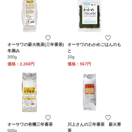
オーサワの薪火晩茶(三年番茶)
オーサワのわかめごはんのも
冬摘み
と
300g
20g
価格：2,268円
価格：567円
オーサワの有機三年番茶
川上さんの三年番茶 薪火寒
500g
茶