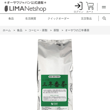
ログイン
カート
食品
生活雑貨
クイックオーダー
注文取込
ホーム
>
食品
>
コーヒー・茶類
>
茶類
>
オーサワの三年番茶