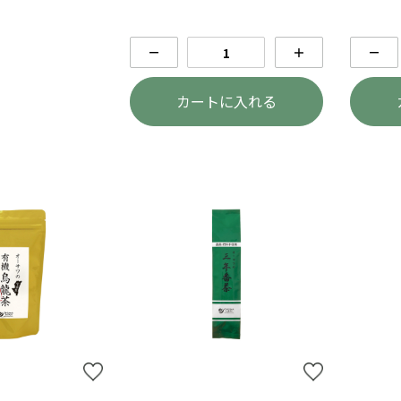
－
＋
－
カートに入れる