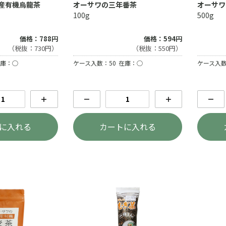
産有機烏龍茶
オーサワの三年番茶
オーサワ
100g
500g
価格：788円
価格：594円
（税抜：730円）
（税抜：550円）
庫：○
ケース入数：50
在庫：○
ケース入数
＋
－
＋
－
に入れる
カートに入れる