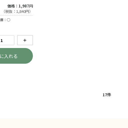
価格：1,987円
（税抜：1,840円）
庫：○
＋
に入れる
17
件