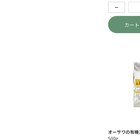
－
カート
オーサワの有機
500g