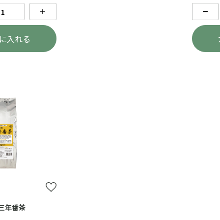
＋
－
に入れる
三年番茶