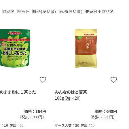
ド
商品名
発売日
価格(安い順)
価格(高い順)
発売日＋商品名
のまま粉にし茶った
みんなのはと麦茶
160g(8g×20)
価格：864円
価格：648円
（税抜：800円）
（税抜：600円）
：10
在庫：○
ケース入数：20
在庫：○