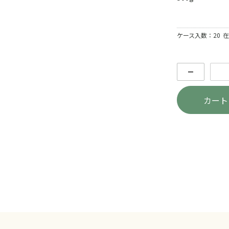
ケース入数：20
在
－
カート