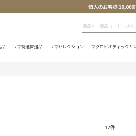
個人のお客様 10,
食品
リマ特選直送品
リマセレクション
マクロビオティックと
17
件