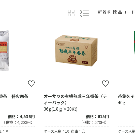
新着順
商品コー
番茶 薪火寒茶
オーサワの有機熟成三年番茶（テ
茶葉をそ
ィーバッグ）
40g
36g(1.8ｇ×20包)
価格：4,536円
価格：615円
（税抜：4,200円）
（税抜：570円）
庫：×
ケース入数：10
在庫：○
ケース入数