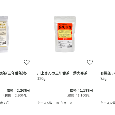
晩茶(三年番茶)冬
川上さんの三年番茶 薪火寒茶
有機釜い
120g
85g
価格：1,188円
価格：2,268円
（税抜：1,100円）
（税抜：2,100円）
ケース入数：20
在庫：×
庫：○
ケース入数