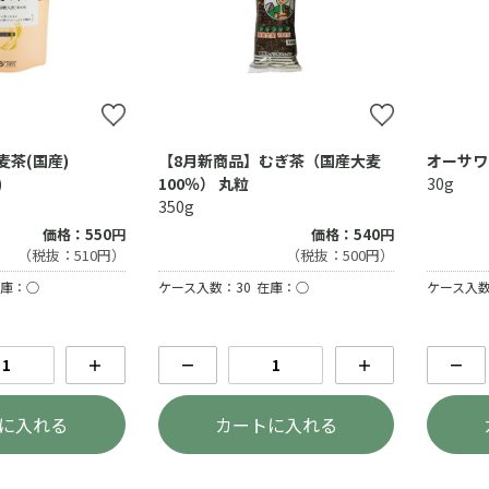
茶(国産)
【8月新商品】むぎ茶（国産大麦
オーサワ
)
100％） 丸粒
30g
350g
価格：550円
価格：540円
（税抜：510円）
（税抜：500円）
庫：○
ケース入数：30
在庫：○
ケース入数
＋
－
＋
－
に入れる
カートに入れる