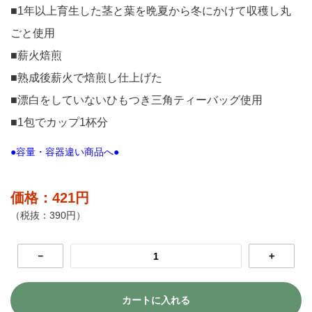
■1年以上育生した茎と葉を晩夏から冬にかけて収穫し丸
ごと使用
■薪火焙煎
■熟成後薪火で焙煎し仕上げた
■漂白をしていないひもつき三角ティーバッグ使用
■1包でカップ1杯分
●容量・容器違い商品へ●
価格：421円
（税抜：390円）
－
＋
カートに入れる