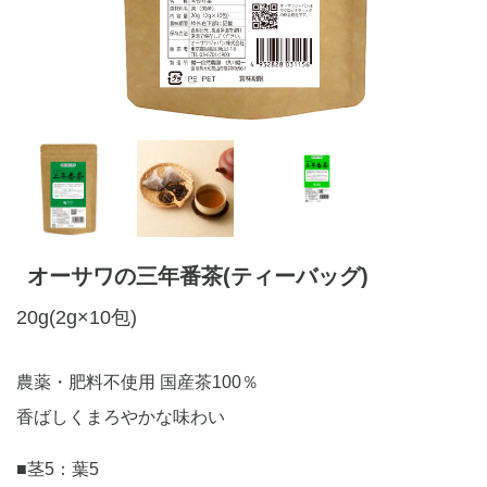
オーサワの三年番茶(ティーバッグ)
20g(2g×10包)
農薬・肥料不使用 国産茶100％
香ばしくまろやかな味わい
■茎5：葉5