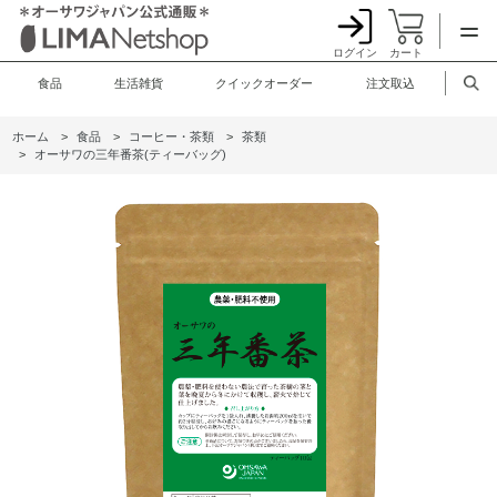
ログイン
カート
食品
生活雑貨
クイックオーダー
注文取込
ホーム
>
食品
>
コーヒー・茶類
>
茶類
>
オーサワの三年番茶(ティーバッグ)