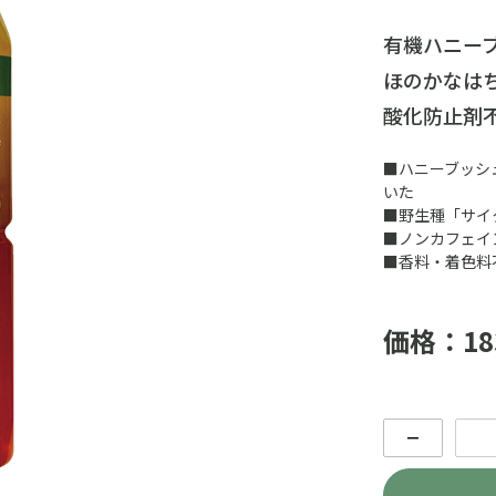
有機ハニーブ
ほのかなは
酸化防止剤
■ハニーブッシ
いた
■野生種「サイ
■ノンカフェイ
■香料・着色料
価格：18
－