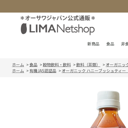
新商品
食品
非
ホーム
>
食品
>
穀物飲料・飲料
>
飲料（茶類）
>
オーガニッ
ホーム
>
有機JAS認証品
>
オーガニック ハニーブッシュティー