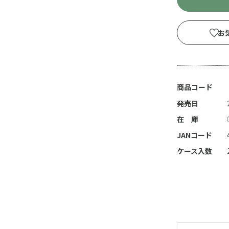
お
商品コード
発売日
在 庫
JANコード
ケース入数