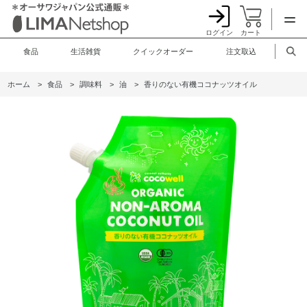
ログイン
カート
食品
生活雑貨
クイックオーダー
注文取込
ホーム
>
食品
>
調味料
>
油
>
香りのない有機ココナッツオイル