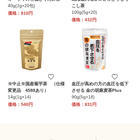
40g(2g×20包)
こし茶
100g(5g×20)
価格：810円
価格：432円
※中止※国産菊芋茶 （仕様
血圧が高めの方の血圧を低下
変更品 4588あり）
させる 金の胡麻麦茶Plus
14g(1g×14)
90g(5g×18)
価格：540円
価格：831円