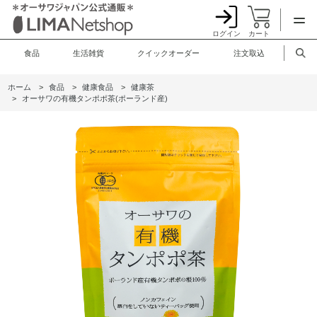
ログイン
カート
食品
生活雑貨
クイックオーダー
注文取込
ホーム
>
食品
>
健康食品
>
健康茶
>
オーサワの有機タンポポ茶(ポーランド産)