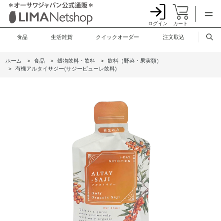
ログイン
カート
食品
生活雑貨
クイックオーダー
注文取込
ホーム
>
食品
>
穀物飲料・飲料
>
飲料（野菜・果実類）
>
有機アルタイサジー(サジーピューレ飲料)