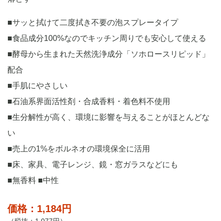
■サッと拭けて二度拭き不要の泡スプレータイプ
■食品成分100%なのでキッチン周りでも安心して使える
■酵母から生まれた天然洗浄成分「ソホロースリピッド」
配合
■手肌にやさしい
■石油系界面活性剤・合成香料・着色料不使用
■生分解性が高く、環境に影響を与えることがほとんどな
い
■売上の1%をボルネオの環境保全に活用
■床、家具、電子レンジ、鏡・窓ガラスなどにも
■無香料 ■中性
価格：1,184円