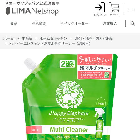
ログイン
カート
食品
生活雑貨
クイックオーダー
注文取込
ホーム
>
非食品
>
ホーム＆キッチン
>
洗剤・洗浄・防カビ用品
>
ハッピーエレファント泡マルチクリーナー（詰替用）