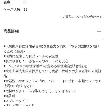
在庫
○
ケース入数
12
この商品について問い合わせる
商品詳細
■天然由来界面活性剤使用(表面張力を弱め、汚れに微生物を届け
るために使用）
■環境に配慮した食品レベルの安全性
■肌にやさしく、赤ちゃんやペットにも安心
■EPA(アメリカ環境保護庁)が定める環境適合洗剤に認定
■欧米主要先進国が採用している食品・飲料水の安全基準NSF認証
品
■食器洗いやキッチンの汚れ、バス・トイレ汚れ、衣類のシミや血
液汚れの除去などに
■泡切れがよく、ふき取りやすく、すすぎやすい
■無香料
■スプレータイプ
■液性：弱アルカリ性