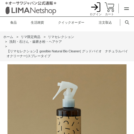
ログイン
カート
食品
生活雑貨
クイックオーダー
注文取込
ホーム
>
リマ限定商品
>
リマセレクション
>
洗剤・石けん・歯磨き粉・ヘアケア
>
【リマセレクション】goodbio Natural Bio Cleaner( グッドバイオ ナチュラルバイ
オクリーナー)スプレータイプ