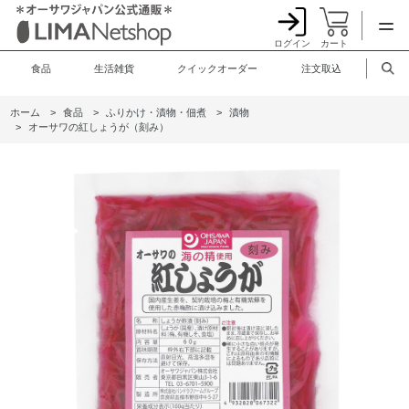
ログイン
カート
食品
生活雑貨
クイックオーダー
注文取込
ホーム
>
食品
>
ふりかけ・漬物・佃煮
>
漬物
>
オーサワの紅しょうが（刻み）