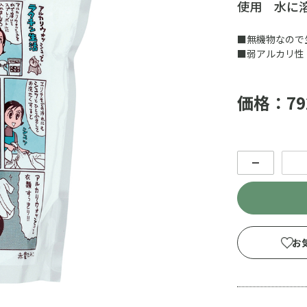
使用 水に
■無機物なので
■弱アルカリ性
価格：79
－
お