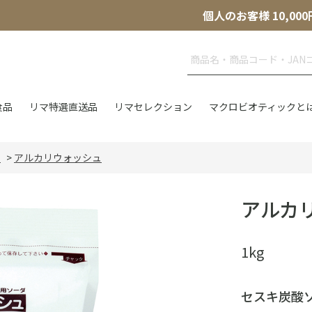
個人のお客様 10,
食品
リマ特選直送品
リマセレクション
マクロビオティックと
品
>
アルカリウォッシュ
アルカ
1kg
セスキ炭酸