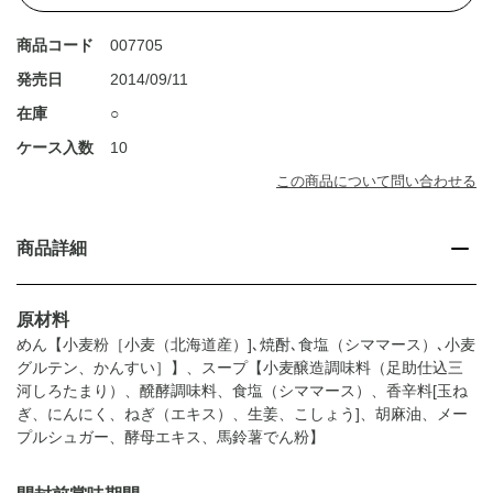
商品コード
007705
発売日
2014/09/11
在庫
○
ケース入数
10
この商品について問い合わせる
商品詳細
原材料
めん【小麦粉［小麦（北海道産）]､焼酎､食塩（シママース）､小麦
グルテン、かんすい］】、スープ【小麦醸造調味料（足助仕込三
河しろたまり）、醗酵調味料、食塩（シママース）、香辛料[玉ね
ぎ、にんにく、ねぎ（エキス）、生姜、こしょう]、胡麻油、メー
プルシュガー、酵母エキス、馬鈴薯でん粉】