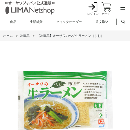
ログイン
カート
食品
生活雑貨
クイックオーダー
注文取込
ホーム
>
冷蔵品
>
【冷蔵品】オーサワのベジ生ラーメン（しお）