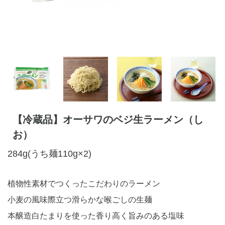
【冷蔵品】オーサワのベジ生ラーメン（し
お）
284g(うち麺110g×2)
植物性素材でつくったこだわりのラーメン
小麦の風味際立つ滑らかな喉ごしの生麺
本醸造白たまりを使った香り高く旨みのある塩味