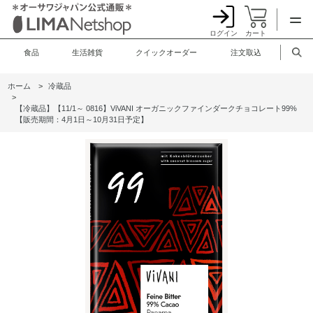
ログイン
カート
食品
生活雑貨
クイックオーダー
注文取込
ホーム
>
冷蔵品
>
【冷蔵品】【11/1～ 0816】ViVANI オーガニックファインダークチョコレート99%
【販売期間：4月1日～10月31日予定】